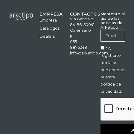
EMPRESA
CONTACTOS
Mantente al
día de las
Via Garibaldi
Empresa
noticias de
84-86, 50041
Arketipo
Catálogos
Calenzano
(FI)
Dealers
055
8876248
* Al
info@arketipo.com
registrarte
declaras
que aceptas
nuestra
política de
privacidad.
S