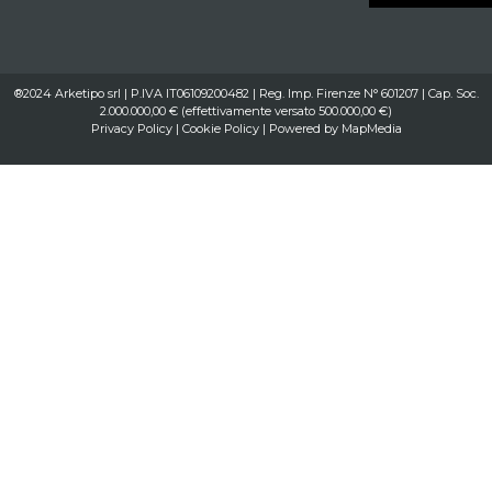
®2024 Arketipo srl | P.IVA IT06109200482 | Reg. Imp. Firenze N° 601207 | Cap. Soc.
2.000.000,00 € (effettivamente versato 500.000,00 €)
Privacy Policy
|
Cookie Policy
| Powered by
MapMedia