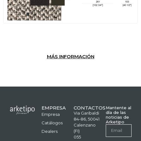
MÁS INFORMACIÓN
EMPRESA
CONTACTOS
Mantente al
día de las
Via Garibaldi
Empresa
noticias de
84-86, 50041
Arketipo
Catálogos
Calenzano
(FI)
Dealers
055