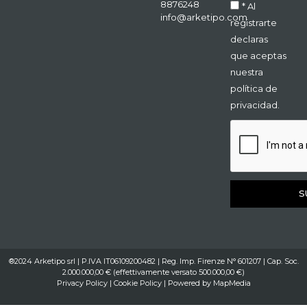
8876248
* Al
info@arketipo.com
registrarte
declaras
que aceptas
nuestra
política de
privacidad.
S
®2024 Arketipo srl | P.IVA IT06109200482 | Reg. Imp. Firenze N° 601207 | Cap. Soc.
2.000.000,00 € (effettivamente versato 500.000,00 €)
Privacy Policy
|
Cookie Policy
| Powered by
MapMedia