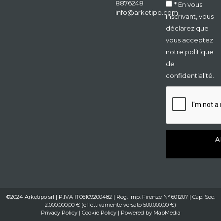
8876248
* En vous
info@arketipo.com
inscrivant, vous
déclarez que
vous acceptez
notre politique
de
confidentialité.
A
®2024 Arketipo srl | P.IVA IT06109200482 | Reg. Imp. Firenze N° 601207 | Cap. Soc.
2.000.000,00 € (effettivamente versato 500.000,00 €)
Privacy Policy
|
Cookie Policy
| Powered by
MapMedia