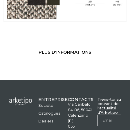
PLUS D'INFORMATIONS
ENTREPRISE
CONTACTS
Tiens-toi au
courant de
Via Garibaldi
Société
l'actualité
84-86, 50041
d'Arketipo
Catalogues
Calenzano
(FI)
Dealers
055