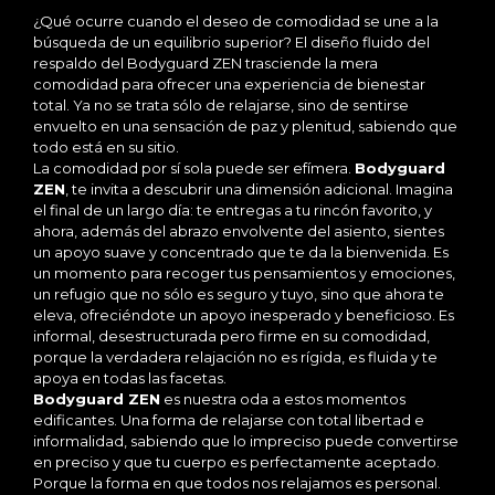
¿Qué ocurre cuando el deseo de comodidad se une a la
búsqueda de un equilibrio superior? El diseño fluido del
respaldo del Bodyguard ZEN trasciende la mera
comodidad para ofrecer una experiencia de bienestar
total. Ya no se trata sólo de relajarse, sino de sentirse
envuelto en una sensación de paz y plenitud, sabiendo que
todo está en su sitio.
La comodidad por sí sola puede ser efímera.
Bodyguard
ZEN
, te invita a descubrir una dimensión adicional. Imagina
el final de un largo día: te entregas a tu rincón favorito, y
ahora, además del abrazo envolvente del asiento, sientes
un apoyo suave y concentrado que te da la bienvenida. Es
un momento para recoger tus pensamientos y emociones,
un refugio que no sólo es seguro y tuyo, sino que ahora te
eleva, ofreciéndote un apoyo inesperado y beneficioso.
Es
informal, desestructurada pero firme en su comodidad,
porque la verdadera relajación no es rígida, es fluida y te
apoya en todas las facetas.
Bodyguard ZEN
es nuestra oda a estos momentos
edificantes. Una forma de relajarse con total libertad e
informalidad, sabiendo que lo impreciso puede convertirse
en preciso y que tu cuerpo es perfectamente aceptado.
Porque la forma en que todos nos relajamos es personal.