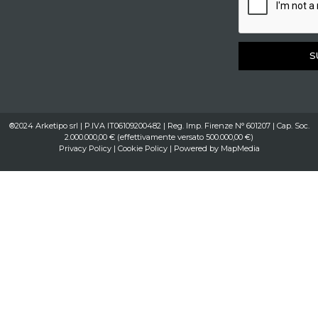
S
®2024 Arketipo srl | P.IVA IT06109200482 | Reg. Imp. Firenze N° 601207 | Cap. Soc.
2.000.000,00 € (effettivamente versato 500.000,00 €)
Privacy Policy
|
Cookie Policy
| Powered by
MapMedia