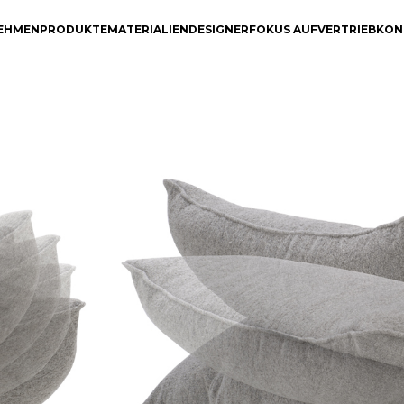
EHMEN
PRODUKTE
MATERIALIEN
DESIGNER
FOKUS AUF
VERTRIEB
KON