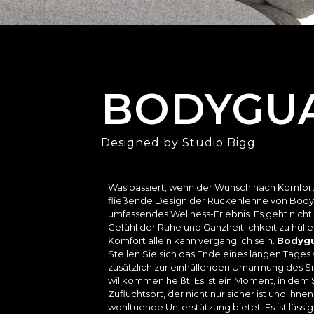
BODYGU
Designed by Studio Bigg
Was passiert, wenn der Wunsch nach Komfort 
fließende Design der Rückenlehne von Bodyg
umfassendes Wellness-Erlebnis. Es geht nicht
Gefühl der Ruhe und Ganzheitlichkeit zu hüllen
Komfort allein kann vergänglich sein.
Bodyg
Stellen Sie sich das Ende eines langen Tages v
zusätzlich zur einhüllenden Umarmung des Sit
willkommen heißt. Es ist ein Moment, in de
Zufluchtsort, der nicht nur sicher ist und Ih
wohltuende Unterstützung bietet.
Es ist läss