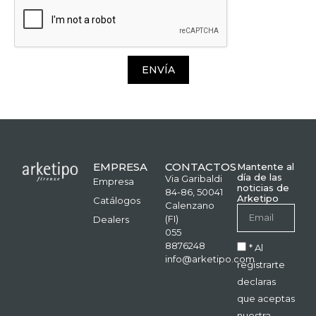
ENVÍA
EMPRESA
CONTACTOS
Mantente al
día de las
Via Garibaldi
Empresa
noticias de
84-86, 50041
Arketipo
Catálogos
Calenzano
(FI)
Dealers
055
8876248
* Al
info@arketipo.com
registrarte
declaras
que aceptas
nuestra