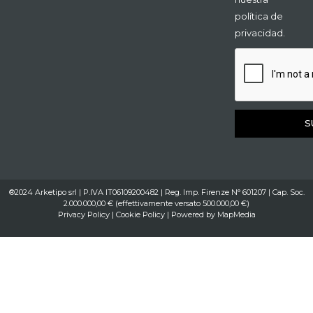
política de
privacidad.
S
®2024 Arketipo srl | P.IVA IT06109200482 | Reg. Imp. Firenze N° 601207 | Cap. Soc.
2.000.000,00 € (effettivamente versato 500.000,00 €)
Privacy Policy
|
Cookie Policy
| Powered by
MapMedia