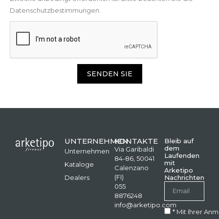
Datenschutzbestimmungen.
SENDEN SIE
UNTERNEHMEN
KONTAKTE
Bleib auf
dem
Via Garibaldi
Unternehmen
Laufenden
84-86, 50041
mit
Kataloge
Calenzano
Arketipo
(FI)
Dealers
Nachrichten
055
8876248
info@arketipo.com
* Mit Ihrer An