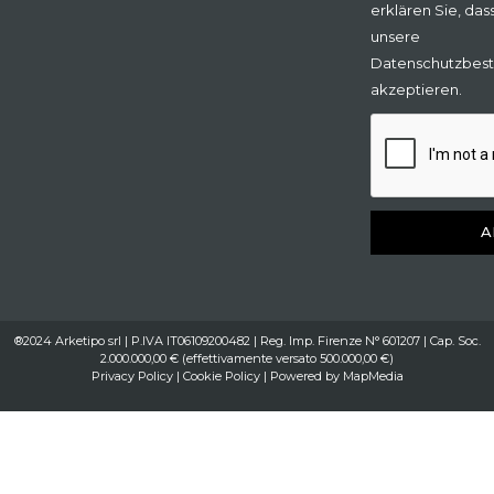
erklären Sie, das
unsere
Datenschutzbes
akzeptieren.
A
®2024 Arketipo srl | P.IVA IT06109200482 | Reg. Imp. Firenze N° 601207 | Cap. Soc.
2.000.000,00 € (effettivamente versato 500.000,00 €)
Privacy Policy
|
Cookie Policy
| Powered by
MapMedia