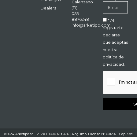
Calenzano
(FI)
Dealers
055
8876248
* Al
info@arketipo.com
registrarte
declaras
que aceptas
nuestra
política de
privacidad.
S
®2024 Arketipo srl | P.IVA IT06109200482 | Reg. Imp. Firenze N° 601207 | Cap. Soc.