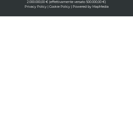
2.000.000,00 € (effettivamente versato 500.000,00 €)
Privacy Policy
|
Cookie Policy
| Powered by
MapMedia