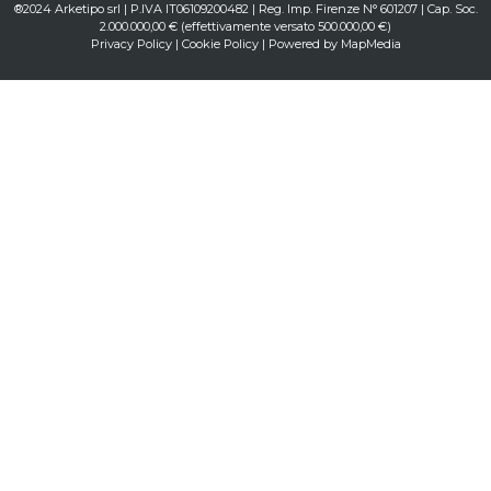
®2024 Arketipo srl | P.IVA IT06109200482 | Reg. Imp. Firenze N° 601207 | Cap. Soc.
2.000.000,00 € (effettivamente versato 500.000,00 €)
Privacy Policy
|
Cookie Policy
| Powered by
MapMedia