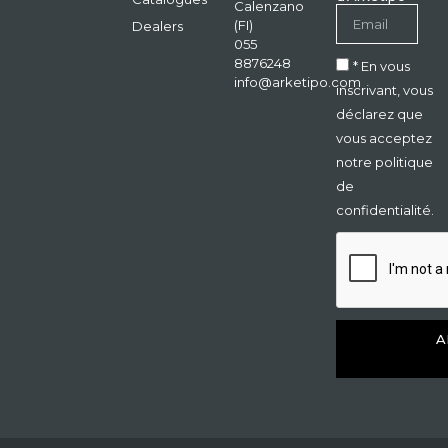
Calenzano
(FI)
Dealers
055
8876248
* En vous
info@arketipo.com
inscrivant, vous
déclarez que
vous acceptez
notre politique
de
confidentialité.
A