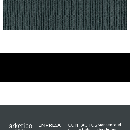
EMPRESA
CONTACTOS
Mantente al
día de las
Via Garibaldi