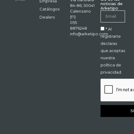
Empresa
noticias de
84-86, 50041
Arketipo
Catálogos
Calenzano
(FI)
Dealers
055
8876248
* Al
info@arketipo.com
registrarte
declaras
que aceptas
nuestra
política de
privacidad.
S