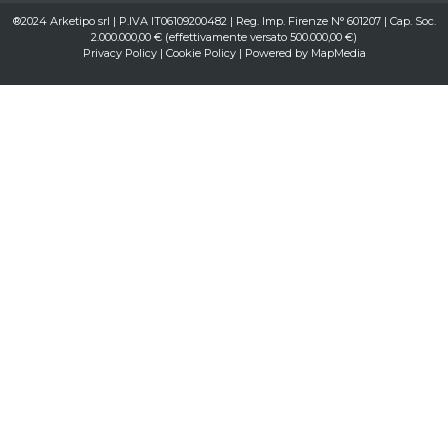
®2024 Arketipo srl | P.IVA IT06109200482 | Reg. Imp. Firenze N° 601207 | Cap. Soc.
2.000.000,00 € (effettivamente versato 500.000,00 €)
Privacy Policy
|
Cookie Policy
| Powered by
MapMedia