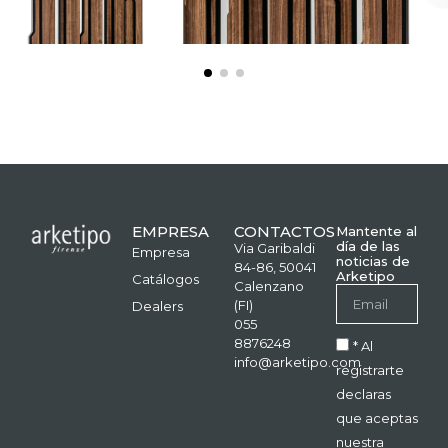
EMPRESA
CONTACTOS
Mantente al
día de las
Via Garibaldi
Empresa
noticias de
84-86, 50041
Arketipo
Catálogos
Calenzano
(FI)
Dealers
055
8876248
* Al
info@arketipo.com
registrarte
declaras
que aceptas
nuestra