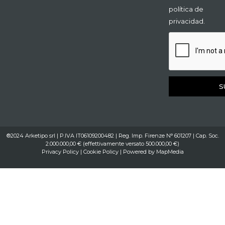
política de
privacidad.
S
®2024 Arketipo srl | P.IVA IT06109200482 | Reg. Imp. Firenze N° 601207 | Cap. Soc.
2.000.000,00 € (effettivamente versato 500.000,00 €)
Privacy Policy
|
Cookie Policy
| Powered by
MapMedia