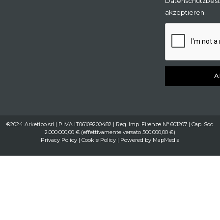
Datenschutzbes
akzeptieren.
A
®2024 Arketipo srl | P.IVA IT06109200482 | Reg. Imp. Firenze N° 601207 | Cap. Soc.
2.000.000,00 € (effettivamente versato 500.000,00 €)
Privacy Policy
|
Cookie Policy
| Powered by
MapMedia