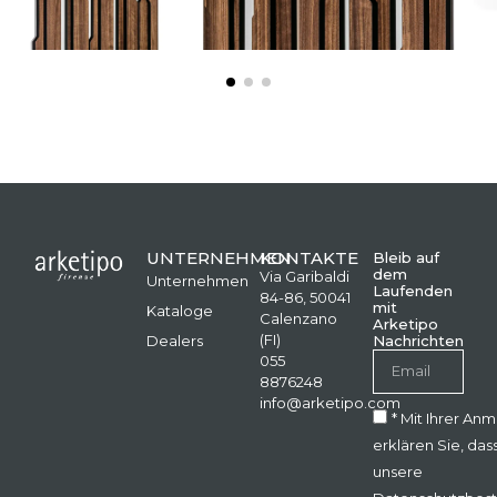
UNTERNEHMEN
KONTAKTE
Bleib auf
dem
Via Garibaldi
Unternehmen
Laufenden
84-86, 50041
mit
Kataloge
Calenzano
Arketipo
(FI)
Dealers
Nachrichten
055
8876248
info@arketipo.com
* Mit Ihrer An
erklären Sie, das
unsere