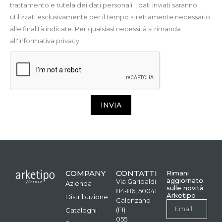
trattamento e tutela dei dati personali. I dati inviati saranno
utilizzati esclusivamente per il tempo strettamente necessario
alle finalità indicate. Per qualsiasi necessità si rimanda
all'informativa privacy.
INVIA
COMPANY
CONTATTI
Rimani
aggiornato
Via Garibaldi
Azienda
sulle novità
84-86, 50041
Arketipo
Distribuzione
Calenzano
(FI)
Cataloghi
055