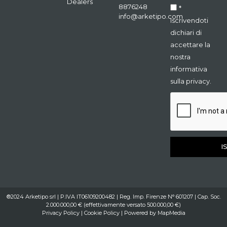
Dealers
8876248
*
info@arketipo.com
Iscrivendoti
dichiari di
accettare la
nostra
informativa
sulla privacy.
I
®2024 Arketipo srl | P.IVA IT06109200482 | Reg. Imp. Firenze N° 601207 | Cap. Soc.
2.000.000,00 € (effettivamente versato 500.000,00 €)
Privacy Policy
|
Cookie Policy
| Powered by
MapMedia