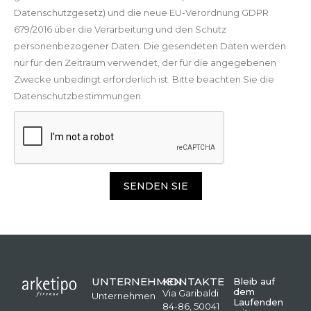
Datenschutzgesetz) und die neue EU-Verordnung GDPR
679/2016 über die Verarbeitung und den Schutz
personenbezogener Daten. Die gesendeten Daten werden
nur für den Zeitraum verwendet, der für die angegebenen
Zwecke unbedingt erforderlich ist. Bitte beachten Sie die
Datenschutzbestimmungen.
SENDEN SIE
UNTERNEHMEN
KONTAKTE
Bleib auf
dem
Via Garibaldi
Unternehmen
Laufenden
84-86, 50041