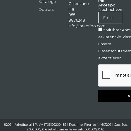
mit
Kataloge
Calenzano
Arketipo
(FI)
Dealers
Nachrichten
055
8876248
info@arketipo.com
* Mit Ihrer An
erklären Sie, das
unsere
Datenschutzbes
akzeptieren.
A
®2024 Arketipo srl | P.IVA IT06109200482 | Reg. Imp. Firenze N° 601207 | Cap. Soc.
2.000.000,00 € (effettivamente versato 500.000,00 €)