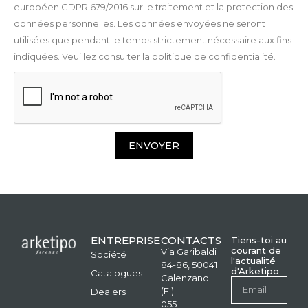
européen GDPR 679/2016 sur le traitement et la protection des
données personnelles. Les données envoyées ne seront
utilisées que pendant le temps strictement nécessaire aux fins
indiquées. Veuillez consulter la politique de confidentialité.
ENVOYER
ENTREPRISE
CONTACTS
Tiens-toi au
courant de
Via Garibaldi
Société
l'actualité
84-86, 50041
d'Arketipo
Catalogues
Calenzano
(FI)
Dealers
055