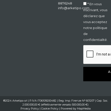
8876248
* En vous
info@arketipo.com
inscrivant, vous
déclarez que
vous acceptez
notre politique
de
confidentialité.
A
®2024 Arketipo srl | P.IVA IT06109200482 | Reg. Imp. Firenze N° 601207 | Cap. Soc.
2.000.000,00 € (effettivamente versato 500.000,00 €)
Privacy Policy
|
Cookie Policy
| Powered by
MapMedia