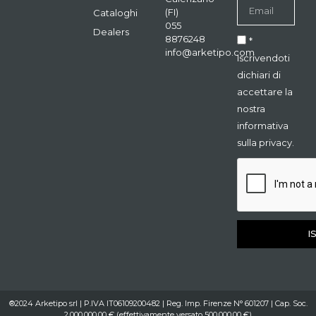
(FI)
Cataloghi
055
Dealers
8876248
*
info@arketipo.com
Iscrivendoti
dichiari di
accettare la
nostra
informativa
sulla privacy.
I
®2024 Arketipo srl | P.IVA IT06109200482 | Reg. Imp. Firenze N° 601207 | Cap. Soc.
2.000.000,00 € (effettivamente versato 500.000,00 €)