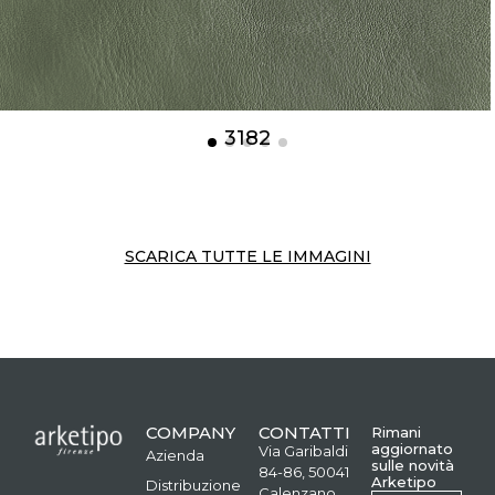
3182
SCARICA TUTTE LE IMMAGINI
COMPANY
CONTATTI
Rimani
aggiornato
Via Garibaldi
Azienda
sulle novità
84-86, 50041
Arketipo
Distribuzione
Calenzano