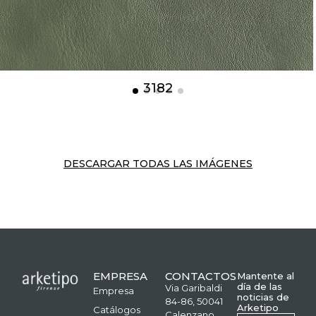
3182
DESCARGAR TODAS LAS IMÁGENES
EMPRESA
CONTACTOS
Mantente al
día de las
Via Garibaldi
Empresa
noticias de
84-86, 50041
Arketipo
Catálogos
Calenzano