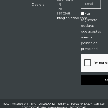
(FI)
Dealers
055
8876248
* Al
info@arketipo.com
registrarte
declaras
que aceptas
nuestra
política de
privacidad.
S
®2024 Arketipo srl | P.IVA IT06109200482 | Reg. Imp. Firenze N° 601207 | Cap. Soc.
2.000.000,00 € (effettivamente versato 500.000,00 €)