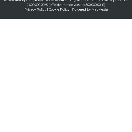
2.000.000,00 € (effettivamente versato 500.000,00 €)
Privacy Policy
|
Cookie Policy
| Powered by
MapMedia