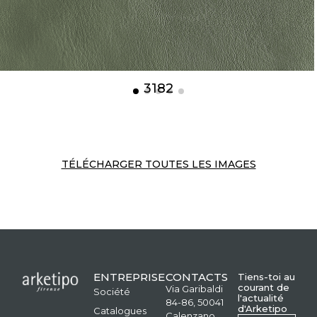
3182
TÉLÉCHARGER TOUTES LES IMAGES
ENTREPRISE
CONTACTS
Tiens-toi au
courant de
Via Garibaldi
Société
l'actualité
84-86, 50041
d'Arketipo
Catalogues
Calenzano