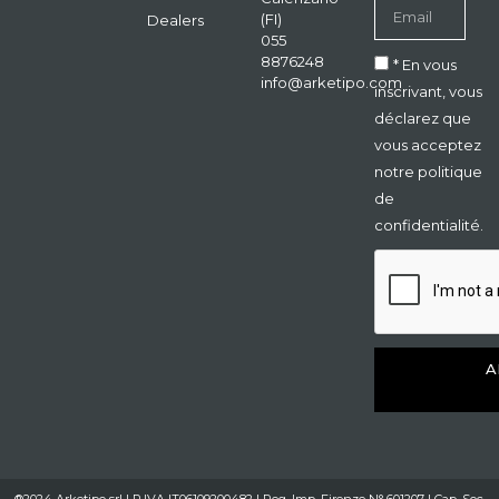
(FI)
Dealers
055
8876248
* En vous
info@arketipo.com
inscrivant, vous
déclarez que
vous acceptez
notre politique
de
confidentialité.
A
®2024 Arketipo srl | P.IVA IT06109200482 | Reg. Imp. Firenze N° 601207 | Cap. Soc.