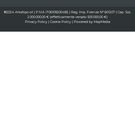
®2024 Arketipo srl | P.IVA IT06109200482 | Reg. Imp. Firenze N° 601207 | Cap. Soc.
2.000.000,00 € (effettivamente versato 500.000,00 €)
Privacy Policy
|
Cookie Policy
| Powered by
MapMedia