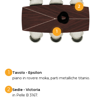
2
1
1
Tavolo • Epsilon
piano in rovere moka, parti metalliche titanio.
2
Sedie • Victoria
in Pelle B 3167.