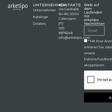
UNTERNEHMEN
KONTAKTE
Bleib auf
dem
Via Garibaldi
Unternehmen
Laufenden
84-86, 50041
mit
Kataloge
Calenzano
Arketipo
(FI)
Dealers
Nachrichten
055
8876248
info@arketipo.com
* Mit Ihrer An
erklären Sie, das
unsere
Datenschutzbes
akzeptieren.
A