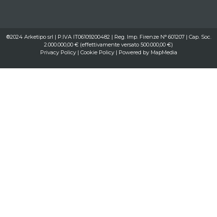
®2024 Arketipo srl | P.IVA IT06109200482 | Reg. Imp. Firenze N° 601207 | Cap. Soc.
2.000.000,00 € (effettivamente versato 500.000,00 €)
Privacy Policy
|
Cookie Policy
| Powered by
MapMedia