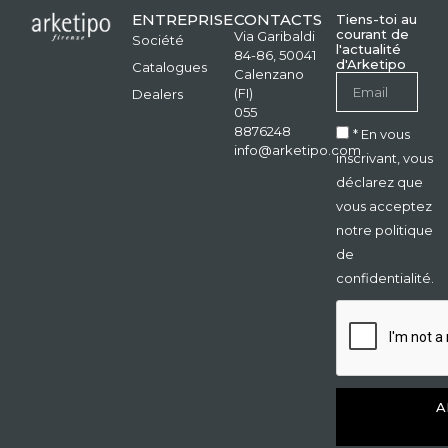
ENTREPRISE
CONTACTS
Tiens-toi au
courant de
Via Garibaldi
Société
l'actualité
84-86, 50041
d'Arketipo
Catalogues
Calenzano
(FI)
Dealers
055
8876248
* En vous
info@arketipo.com
inscrivant, vous
déclarez que
vous acceptez
notre politique
de
confidentialité.
A