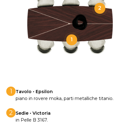
2
1
1
Tavolo • Epsilon
piano in rovere moka, parti metalliche titanio.
2
Sedie • Victoria
in Pelle B 3167.