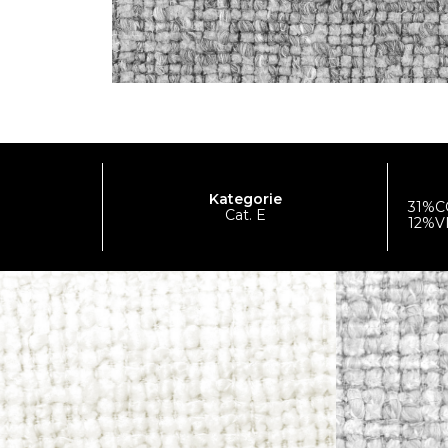
Kategorie
31%C
Cat. E
12%V