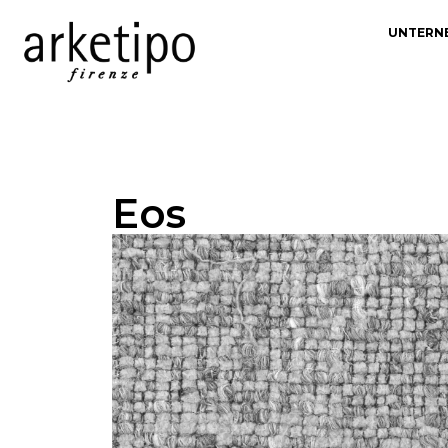
UNTERN
Eos