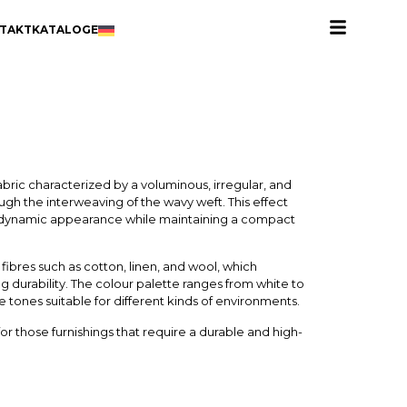
TAKT
KATALOGE
abric characterized by a voluminous, irregular, and
gh the interweaving of the wavy weft. This effect
nd dynamic appearance while maintaining a compact
fibres such as cotton, linen, and wool, which
ng durability. The colour palette ranges from white to
e tones suitable for different kinds of environments.
 for those furnishings that require a durable and high-