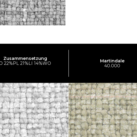
Zusammensetzung
Martindale
O 22%PL 21%LI 14%WO
40.000
I