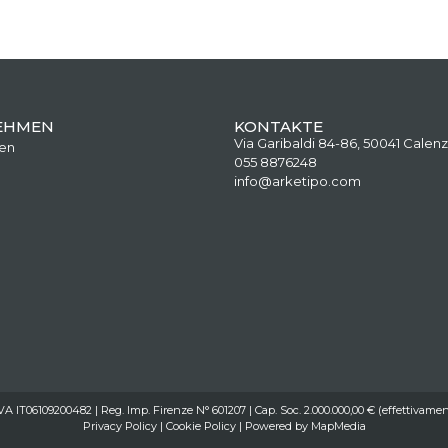
EHMEN
KONTAKTE
Via Garibaldi 84-86, 50041 Calenz
en
055 8876248
info@arketipo.com
IVA IT06109200482 | Reg. Imp. Firenze N° 601207 | Cap. Soc. 2.000.000,00 € (effettivamen
Privacy Policy
|
Cookie Policy
| Powered by
MapMedia