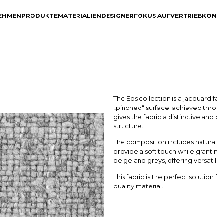
EHMEN
PRODUKTE
MATERIALIEN
DESIGNER
FOKUS AUF
VERTRIEB
KON
The Eos collection is a jacquard f
„pinched“ surface, achieved throu
gives the fabric a distinctive a
structure.
The composition includes natural 
provide a soft touch while granti
beige and greys, offering versatil
This fabric is the perfect solution
quality material.