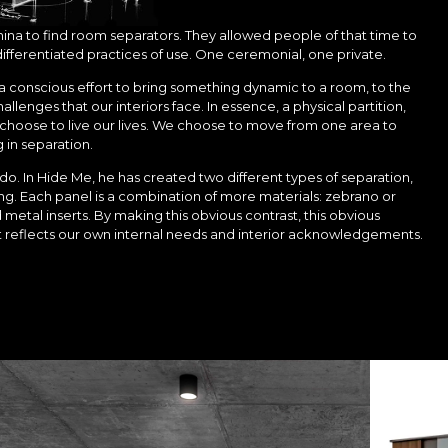
ina to find room separators. They allowed people of that time to
ferentiated practices of use. One ceremonial, one private.
a conscious effort to bring something dynamic to a room, to the
lenges that our interiors face. In essence, a physical partition,
 choose to live our lives. We choose to move from one area to
 in separation.
do. In Hide Me, he has created two different types of separation,
ng. Each panel is a combination of more materials: zebrano or
etal inserts. By making this obvious contrast, this obvious
t reflects our own internal needs and interior acknowledgements.