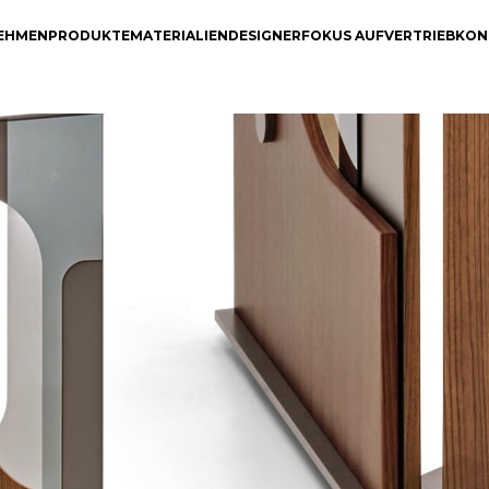
EHMEN
PRODUKTE
MATERIALIEN
DESIGNER
FOKUS AUF
VERTRIEB
KON