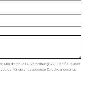
etz) und die neue EU-Verordnung GDPR 679/2016 über
ndet, der für die angegebenen Zwecke unbedingt