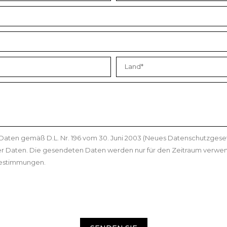
 Daten gemäß D.L. Nr. 196 vom 30. Juni 2003 (Neues Datenschutzges
r Daten. Die gesendeten Daten werden nur für den Zeitraum verwe
zbestimmungen.