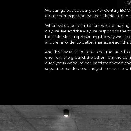
We can go back as early as 4th Century BC Ch
create homogeneous spaces, dedicated to dif
When we divide our interiors, we are making 
way we live and the way we respond to the chal
like Hide Me, is representing the way we also
another in order to better manage each thing
And this is what Gino Carollo has managed to 
one from the ground, the other from the ceili
eucalyptus wood, mirror, varnished wood and m
separation so detailed and yet so measured i