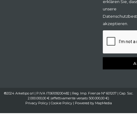
erklären Sie, das
unsere
Datenschutzbes
akzeptieren.
A
®2024 Arketipo srl | P.IVA IT06109200482 | Reg. Imp. Firenze N° 601207 | Cap. Soc.
2.000.000,00 € (effettivamente versato 500.000,00 €)
Privacy Policy
|
Cookie Policy
| Powered by
MapMedia