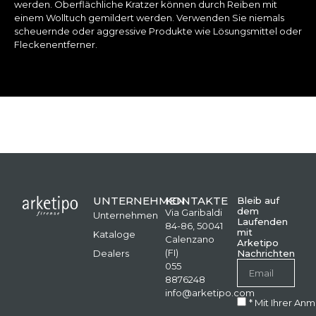
werden. Oberflächliche Kratzer können durch Reiben mit
einem Wolltuch gemildert werden. Verwenden Sie niemals
scheuernde oder aggressive Produkte wie Lösungsmittel oder
Fleckenentferner.
UNTERNEHMEN
KONTAKTE
Bleib auf
dem
Via Garibaldi
Unternehmen
Laufenden
84-86, 50041
mit
Kataloge
Calenzano
Arketipo
(FI)
Dealers
Nachrichten
055
8876248
info@arketipo.com
* Mit Ihrer An