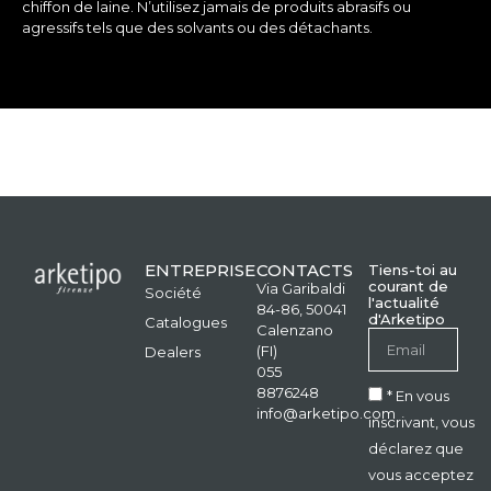
chiffon de laine. N’utilisez jamais de produits abrasifs ou
agressifs tels que des solvants ou des détachants.
ENTREPRISE
CONTACTS
Tiens-toi au
courant de
Via Garibaldi
Société
l'actualité
84-86, 50041
d'Arketipo
Catalogues
Calenzano
(FI)
Dealers
055
8876248
* En vous
info@arketipo.com
inscrivant, vous
déclarez que
vous acceptez