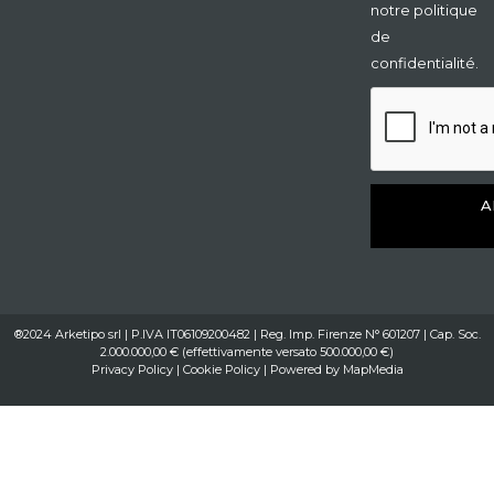
notre politique
de
confidentialité.
A
®2024 Arketipo srl | P.IVA IT06109200482 | Reg. Imp. Firenze N° 601207 | Cap. Soc.
2.000.000,00 € (effettivamente versato 500.000,00 €)
Privacy Policy
|
Cookie Policy
| Powered by
MapMedia