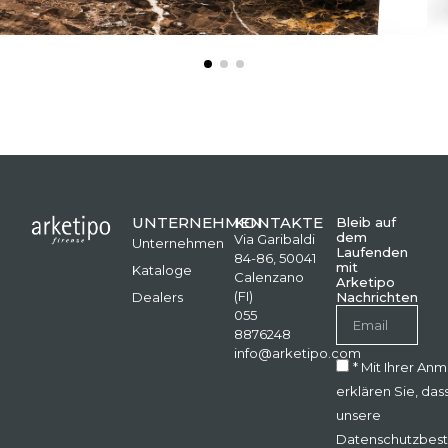
UNTERNEHMEN
KONTAKTE
Bleib auf
dem
Via Garibaldi
Unternehmen
Laufenden
84-86, 50041
mit
Kataloge
Calenzano
Arketipo
(FI)
Dealers
Nachrichten
055
8876248
info@arketipo.com
* Mit Ihrer An
erklären Sie, das
unsere
Datenschutzbes