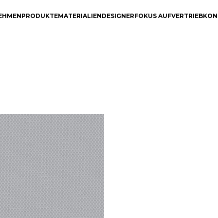
EHMEN
PRODUKTE
MATERIALIEN
DESIGNER
FOKUS AUF
VERTRIEB
KON