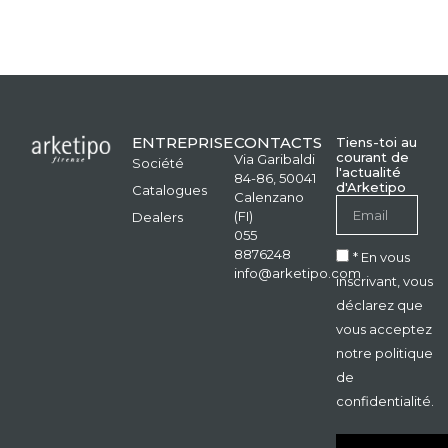
ENTREPRISE
CONTACTS
Tiens-toi au
courant de
Via Garibaldi
Société
l'actualité
84-86, 50041
d'Arketipo
Catalogues
Calenzano
(FI)
Dealers
055
8876248
* En vous
info@arketipo.com
inscrivant, vous
déclarez que
vous acceptez
notre politique
de
confidentialité.