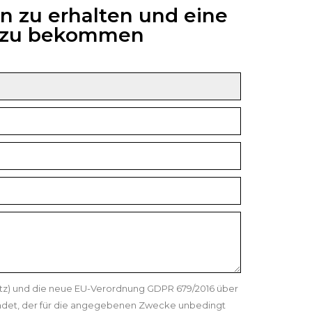
n zu erhalten und eine
6 zu bekommen
etz) und die neue EU-Verordnung GDPR 679/2016 über
ndet, der für die angegebenen Zwecke unbedingt