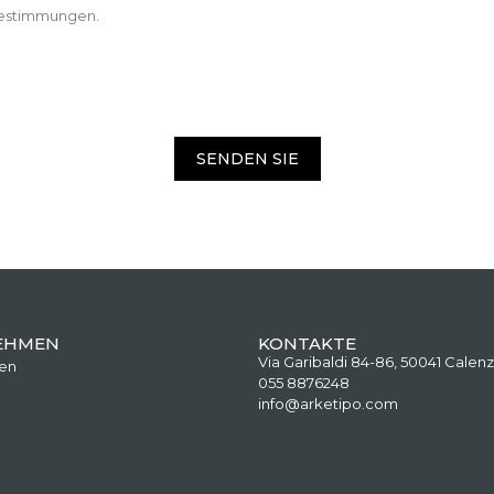
zbestimmungen.
SENDEN SIE
EHMEN
KONTAKTE
Via Garibaldi 84-86, 50041 Calenz
en
055 8876248
info@arketipo.com