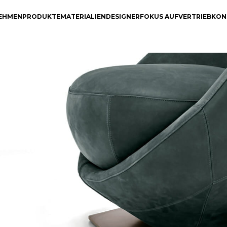
EHMEN
PRODUKTE
MATERIALIEN
DESIGNER
FOKUS AUF
VERTRIEB
KON