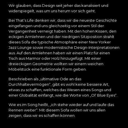
Wir glauben, dass Design seit jeher das kanalisiert und
widerspiegelt, was um uns herum vor sich geht.
Bei That‘s Life denken wir, dass wir die neueste Geschichte
eingefangen und uns gleichzeitig vor einem Stil der
Vergangenheit verneigt haben. Mit den hohen Kissen, den
eckigen Armlehnen und der niedrigen Sitzposition strahlt
dieses Sofa die typische Atmosphäre einer New Yorker
Jazz Lounge sowie modernistische Design-Interpretationen
aus. Auf den Armlehnen haben wir einen Platz für einen
Tisch aus Marmor oder Holz hinzugefügt. Mit einer
dreieckigen Geometrie wollten wir einem weichen
Möbelstück eine funktionale Form geben.
Beschrieben als „ultimative Ode an das
Durchhaltevermögen“, gibt es wohl keine bessere Art,
etwas zu schaffen, welches das Wesen eines Songs und
einer Globalität einfängt, wie die Worte von „Ol‘ Blue Eyes“.
Wie es im Song heißt, „ich stehe wieder auf und laufe das
Rennen weiter“: Mit diesem Sofa wollen wir uns allen
zeigen, dass wir es schaffen können.