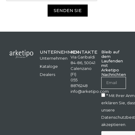
SENDEN SIE
UNTERNEHMEN
KONTAKTE
Bleib auf
dem
Via Garibaldi
Unternehmen
Laufenden
84-86, 50041
mit
Kataloge
Calenzano
Arketipo
(FI)
Dealers
Nachrichten
055
8876248
info@arketipo.com
* Mit Ihrer An
erklären Sie, das
unsere
Datenschutzbes
akzeptieren.