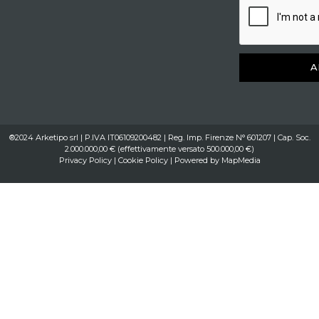
A
®2024 Arketipo srl | P.IVA IT06109200482 | Reg. Imp. Firenze N° 601207 | Cap. Soc.
2.000.000,00 € (effettivamente versato 500.000,00 €)
Privacy Policy
|
Cookie Policy
| Powered by
MapMedia