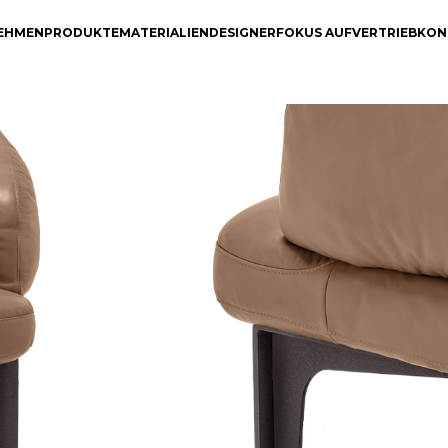
EHMEN
PRODUKTE
MATERIALIEN
DESIGNER
FOKUS AUF
VERTRIEB
KON