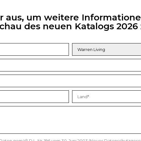
ar aus, um weitere Informatione
rschau des neuen Katalogs 202
 Daten gemäß D.L. Nr. 196 vom 30. Juni 2003 (Neues Datenschutzges