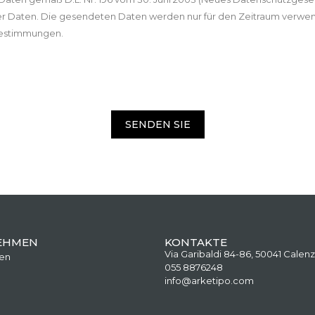
r Daten. Die gesendeten Daten werden nur für den Zeitraum verwe
zbestimmungen.
SENDEN SIE
EHMEN
KONTAKTE
Via Garibaldi 84-86, 50041 Calenz
en
055 8876248
info@arketipo.com