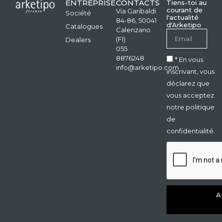
ENTREPRISE
CONTACTS
Tiens-toi au
courant de
Via Garibaldi
Société
l'actualité
84-86, 50041
d'Arketipo
Catalogues
Calenzano
(FI)
Dealers
055
8876248
* En vous
info@arketipo.com
inscrivant, vous
déclarez que
vous acceptez
notre politique
de
confidentialité.
A