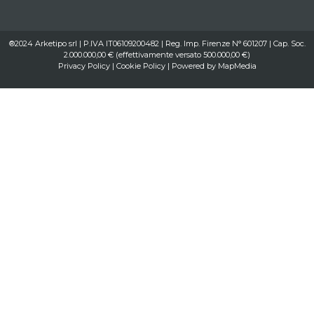
®2024 Arketipo srl | P.IVA IT06109200482 | Reg. Imp. Firenze N° 601207 | Cap. Soc.
2.000.000,00 € (effettivamente versato 500.000,00 €)
Privacy Policy
|
Cookie Policy
| Powered by
MapMedia