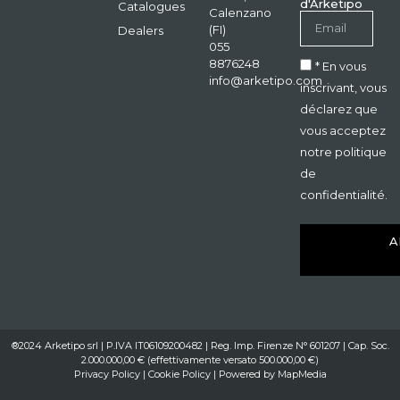
d'Arketipo
Catalogues
Calenzano
(FI)
Dealers
055
8876248
* En vous
info@arketipo.com
inscrivant, vous
déclarez que
vous acceptez
notre politique
de
confidentialité.
A
®2024 Arketipo srl | P.IVA IT06109200482 | Reg. Imp. Firenze N° 601207 | Cap. Soc.
2.000.000,00 € (effettivamente versato 500.000,00 €)
Privacy Policy
|
Cookie Policy
| Powered by
MapMedia