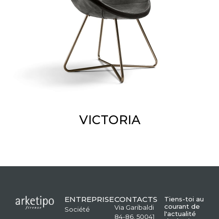
VICTORIA
ENTREPRISE
CONTACTS
Tiens-toi au
courant de
Via Garibaldi
Société
l'actualité
84-86, 50041