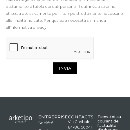
trattamento e tutela dei dati personali. I dati inviati saranno
utilizzati esclusivamente per il tempo strettamente necessario
alle finalità indicate. Per qualsiasi necessità si rimanda
all'informativa privacy.
INVIA
ENTREPRISE
CONTACTS
Tiens-toi au
courant de
Via Garibaldi
Société
l'actualité
84-86, 50041
d'Arketipo