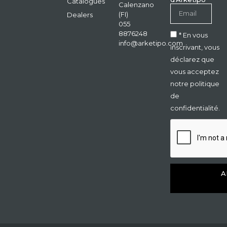
Catalogues
Calenzano
(FI)
Dealers
055
8876248
* En vous
info@arketipo.com
inscrivant, vous
déclarez que
vous acceptez
notre politique
de
confidentialité.
A