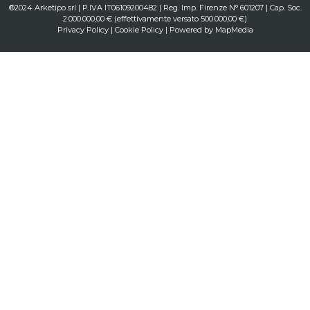
®2024 Arketipo srl | P.IVA IT06109200482 | Reg. Imp. Firenze N° 601207 | Cap. Soc.
2.000.000,00 € (effettivamente versato 500.000,00 €)
Privacy Policy
|
Cookie Policy
| Powered by
MapMedia