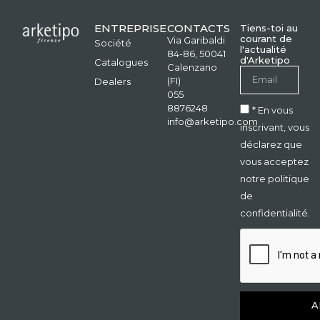
ENTREPRISE
CONTACTS
Tiens-toi au
courant de
Via Garibaldi
Société
l'actualité
84-86, 50041
d'Arketipo
Catalogues
Calenzano
(FI)
Dealers
055
8876248
* En vous
info@arketipo.com
inscrivant, vous
déclarez que
vous acceptez
notre politique
de
confidentialité.
A