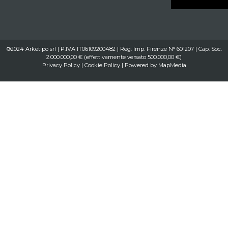
®2024 Arketipo srl | P.IVA IT06109200482 | Reg. Imp. Firenze N° 601207 | Cap. Soc.
2.000.000,00 € (effettivamente versato 500.000,00 €)
Privacy Policy
|
Cookie Policy
| Powered by
MapMedia