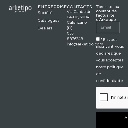
ENTREPRISE
CONTACTS
Tiens-toi au
courant de
Via Garibaldi
Société
l'actualité
84-86, 50041
d'Arketipo
Catalogues
Calenzano
(FI)
Dealers
055
8876248
* En vous
info@arketipo.com
inscrivant, vous
déclarez que
vous acceptez
notre politique
de
confidentialité.
A