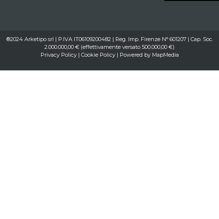
®2024 Arketipo srl | P.IVA IT06109200482 | Reg. Imp. Firenze N° 601207 | Cap. Soc.
2.000.000,00 € (effettivamente versato 500.000,00 €)
Privacy Policy
|
Cookie Policy
| Powered by
MapMedia