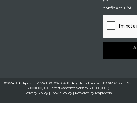
de
confidentialité.
A
®2024 Arketipo srl | P.IVA IT06109200482 | Reg. Imp. Firenze N° 601207 | Cap. Soc.
2.000.000,00 € (effettivamente versato 500.000,00 €)
Privacy Policy
|
Cookie Policy
| Powered by
MapMedia