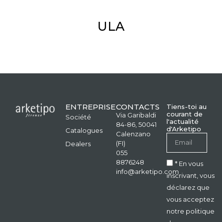
ULA
ENTREPRISE
CONTACTS
Tiens-toi au
courant de
Via Garibaldi
Société
l'actualité
84-86, 50041
d'Arketipo
Catalogues
Calenzano
(FI)
Dealers
055
8876248
* En vous
info@arketipo.com
inscrivant, vous
déclarez que
vous acceptez
notre politique