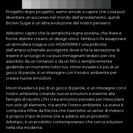
Progetto dopo progetto, siamo arrivati a capire che cosa può
diventare un successo nel mondo dell’arredamento, quindi
Brown Sugar è un’altra evoluzione del nostro pensiero.
Abbiamo capito che la semplicità regna sovrana, che linee e
forme distinte creano un design unico. Nimbus ci fa assaporare
un’atmosfera magica con MONTERREY una poltrona
dall’ampio schienale avvolgente dove si ha la sensazione di
essere in un luogo in cui puoi immaginarti seduto per ore,
assorbito da un romanzo o da un film o semplicemente
godendo un momento tutto tuo. Moon Invaders è più di un
gioco di parole, è un interagire con il nostro ambiente per
creare nuove emozioni.
Moon Invaders è più di un gioco di parole, è un interagire con il
nostro ambiente creando nuove emozioni e insieme alla
famiglia di tavolini LITH crea emozioni pensate per mescolare
non solo gli elementi, ma anche l’intero ambiente. La scena è
composta infine da Electra che trasmette un senso di mistero:
è proprio il tipo di nome che si addice ad un prodotto
Arketipo, è un prodotto contemporaneo che cerca soluzioni
nella vita moderna.