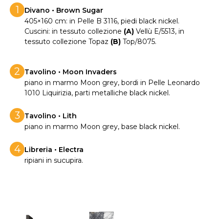
1
Divano • Brown Sugar
405×160 cm: in Pelle B 3116, piedi black nickel.
Cuscini: in tessuto collezione
(A)
Vellù E/5513, in
tessuto collezione Topaz
(B)
Top/8075.
2
Tavolino • Moon Invaders
piano in marmo Moon grey, bordi in Pelle Leonardo
1010 Liquirizia, parti metalliche black nickel.
3
Tavolino • Lith
piano in marmo Moon grey, base black nickel.
4
Libreria • Electra
ripiani in sucupira.