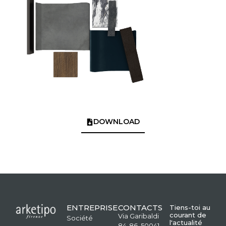
DOWNLOAD
ENTREPRISE
CONTACTS
Tiens-toi au
courant de
Via Garibaldi
Société
l'actualité
84-86, 50041