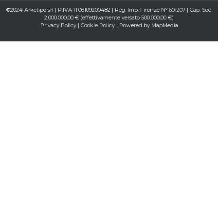
®2024 Arketipo srl | P.IVA IT06109200482 | Reg. Imp. Firenze N° 601207 | Cap. Soc.
2.000.000,00 € (effettivamente versato 500.000,00 €)
Privacy Policy
|
Cookie Policy
| Powered by
MapMedia