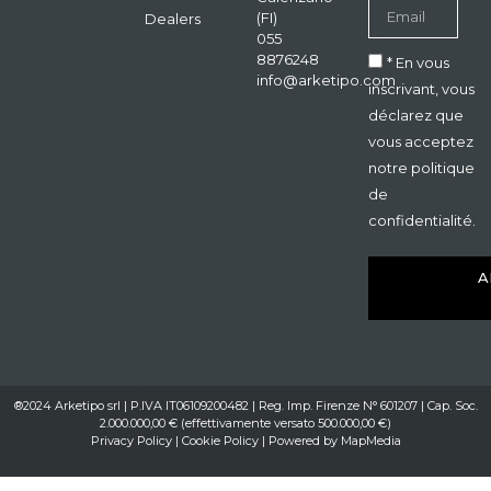
(FI)
Dealers
055
8876248
* En vous
info@arketipo.com
inscrivant, vous
déclarez que
vous acceptez
notre politique
de
confidentialité.
A
®2024 Arketipo srl | P.IVA IT06109200482 | Reg. Imp. Firenze N° 601207 | Cap. Soc.
2.000.000,00 € (effettivamente versato 500.000,00 €)
Privacy Policy
|
Cookie Policy
| Powered by
MapMedia