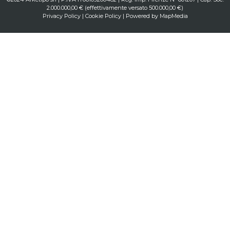
2.000.000,00 € (effettivamente versato 500.000,00 €)
Privacy Policy
|
Cookie Policy
| Powered by
MapMedia