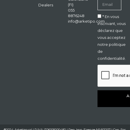
(FI)
Dealers
055
8876248
* En vous
info@arketipo.com
inscrivant, vous
déclarez que
vous acceptez
notre politique
de
confidentialité.
A
®2024 Arketipo srl | P.IVA IT06109200482 | Reg. Imp. Firenze N° 601207 | Cap. Soc.