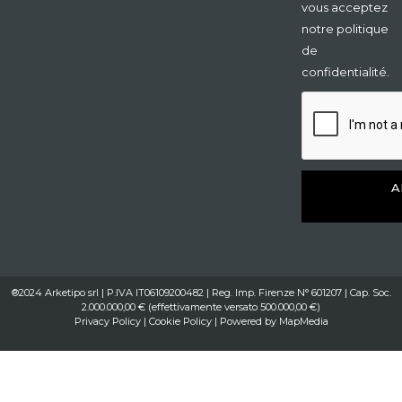
vous acceptez
notre politique
de
confidentialité.
A
®2024 Arketipo srl | P.IVA IT06109200482 | Reg. Imp. Firenze N° 601207 | Cap. Soc.
2.000.000,00 € (effettivamente versato 500.000,00 €)
Privacy Policy
|
Cookie Policy
| Powered by
MapMedia