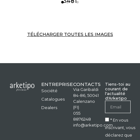
3481
TÉLÉCHARGER TOUTES LES IMAGES
ENTREPRISE
CONTACTS
Tiens-toi au
courant de
Via Garibaldi
Société
l'actualité
84-86, 50041
d'Arketipo
Catalogues
Calenzano
(FI)
Dealers
055
8876248
* En vous
info@arketipo.com
inscrivant, vous
déclarez que