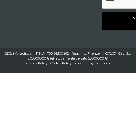
A
®2024 Arketipo srl | P.IVA IT06109200482 | Reg. Imp. Firenze N° 601207 | Cap. Soc.
2.000.000,00 € (effettivamente versato 500.000,00 €)
Privacy Policy
|
Cookie Policy
| Powered by
MapMedia