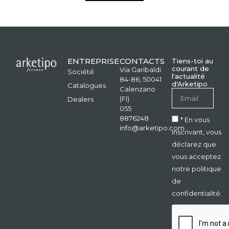
ENTREPRISE
CONTACTS
Tiens-toi au
courant de
Via Garibaldi
Société
l'actualité
84-86, 50041
d'Arketipo
Catalogues
Calenzano
(FI)
Dealers
055
8876248
* En vous
info@arketipo.com
inscrivant, vous
déclarez que
vous acceptez
notre politique
de
confidentialité.