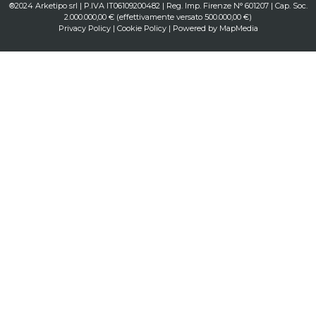
®2024 Arketipo srl | P.IVA IT06109200482 | Reg. Imp. Firenze N° 601207 | Cap. Soc.
2.000.000,00 € (effettivamente versato 500.000,00 €)
Privacy Policy
|
Cookie Policy
| Powered by
MapMedia