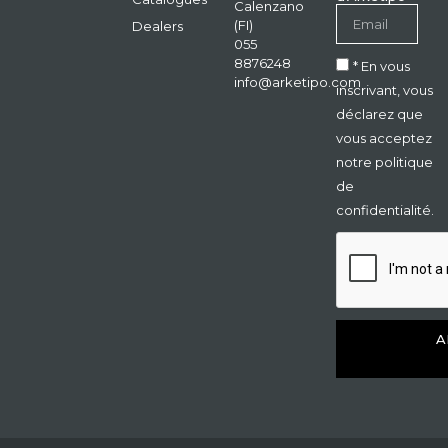
Calenzano
(FI)
Dealers
055
8876248
* En vous
info@arketipo.com
inscrivant, vous
déclarez que
vous acceptez
notre politique
de
confidentialité.
A