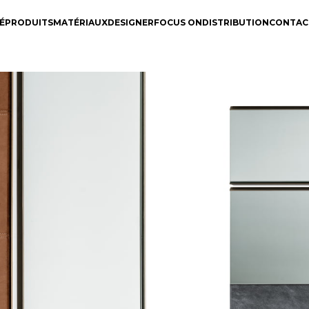
É
PRODUITS
MATÉRIAUX
DESIGNER
FOCUS ON
DISTRIBUTION
CONTAC