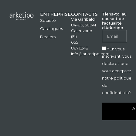
ENTREPRISE
CONTACTS
Tiens-toi au
courant de
Via Garibaldi
Société
l'actualité
84-86, 50041
d'Arketipo
Catalogues
Calenzano
(FI)
Dealers
055
8876248
* En vous
info@arketipo.com
inscrivant, vous
déclarez que
vous acceptez
notre politique
de
confidentialité.
A