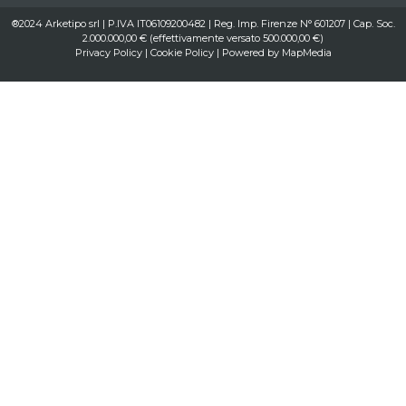
®2024 Arketipo srl | P.IVA IT06109200482 | Reg. Imp. Firenze N° 601207 | Cap. Soc.
2.000.000,00 € (effettivamente versato 500.000,00 €)
Privacy Policy
|
Cookie Policy
| Powered by
MapMedia