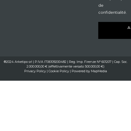
de
confidentialité.
A
®2024 Arketipo srl | P.IVA IT06109200482 | Reg. Imp. Firenze N° 601207 | Cap. Soc.
2.000.000,00 € (effettivamente versato 500.000,00 €)
Privacy Policy
|
Cookie Policy
| Powered by
MapMedia