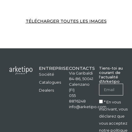
TÉLÉCHARGER TOUTES LES IMAGES
ENTREPRISE
CONTACTS
Tiens-toi au
courant de
Via Garibaldi
Société
l'actualité
84-86, 50041
d'Arketipo
Catalogues
Calenzano
(FI)
Dealers
055
8876248
* En vous
info@arketipo.com
inscrivant, vous
déclarez que
vous acceptez
notre politique