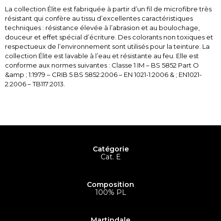
La collection Élite est fabriquée à partir d’un fil de microfibre très
résistant qui confère au tissu d’excellentes caractéristiques
techniques : résistance élevée à l’abrasion et au boulochage,
douceur et effet spécial d’écriture. Des colorants non toxiques et
respectueux de l’environnement sont utilisés pour la teinture. La
collection Élite est lavable à l’eau et résistante au feu. Elle est
conforme aux normes suivantes : Classe 1 IM – BS 5852 Part O
&amp ; 1:1979 – CRIB 5 BS 5852:2006 – EN 1021-1:2006 & ; EN1021-
2:2006 – TB117:2013.
Catégorie
Cat. E
Composition
100% PL
Martindale