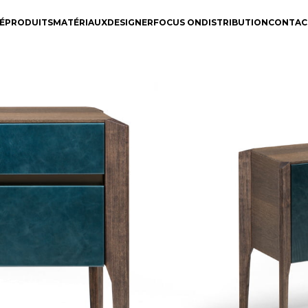
É
PRODUITS
MATÉRIAUX
DESIGNER
FOCUS ON
DISTRIBUTION
CONTAC