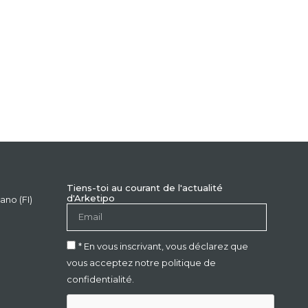
Tiens-toi au courant de l'actualité
d'Arketipo
ano (FI)
* En vous inscrivant, vous déclarez que
vous acceptez notre politique de
confidentialité.