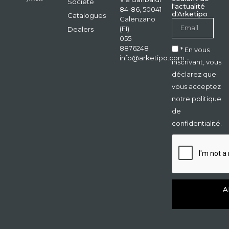
Société
l'actualité
84-86, 50041
d'Arketipo
Catalogues
Calenzano
(FI)
Dealers
055
8876248
* En vous
info@arketipo.com
inscrivant, vous
déclarez que
vous acceptez
notre politique
de
confidentialité.
A