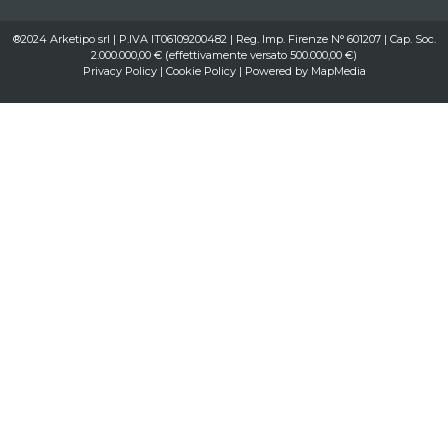
®2024 Arketipo srl | P.IVA IT06109200482 | Reg. Imp. Firenze N° 601207 | Cap. Soc.
2.000.000,00 € (effettivamente versato 500.000,00 €)
Privacy Policy
|
Cookie Policy
| Powered by
MapMedia