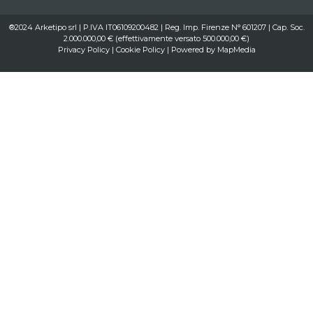
®2024 Arketipo srl | P.IVA IT06109200482 | Reg. Imp. Firenze N° 601207 | Cap. Soc.
2.000.000,00 € (effettivamente versato 500.000,00 €)
Privacy Policy
|
Cookie Policy
| Powered by
MapMedia