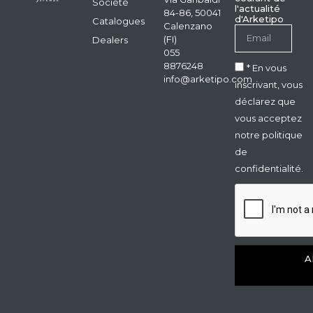
Société
l'actualité
84-86, 50041
d'Arketipo
Catalogues
Calenzano
(FI)
Dealers
055
8876248
* En vous
info@arketipo.com
inscrivant, vous
déclarez que
vous acceptez
notre politique
de
confidentialité.
A