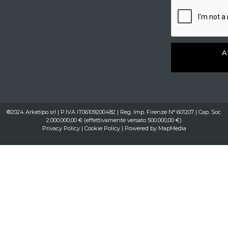
A
®2024 Arketipo srl | P.IVA IT06109200482 | Reg. Imp. Firenze N° 601207 | Cap. Soc.
2.000.000,00 € (effettivamente versato 500.000,00 €)
Privacy Policy
|
Cookie Policy
| Powered by
MapMedia