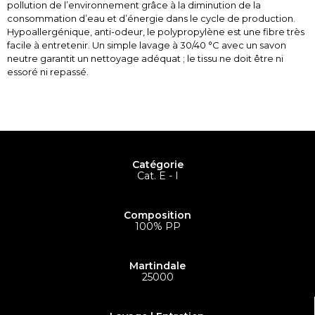
pollution de l’environnement grâce à la diminution de la
consommation d’eau et d’énergie dans le cycle de production.
Hypoallergénique, anti-odeur, le polypropylène est une fibre très
facile à entretenir. Un simple lavage à 30/40 °C avec un savon
neutre garantit un nettoyage adéquat ; le tissu ne doit être ni
essoré ni repassé.
Catégorie
Cat. E - I
Composition
100% PP
Martindale
25000