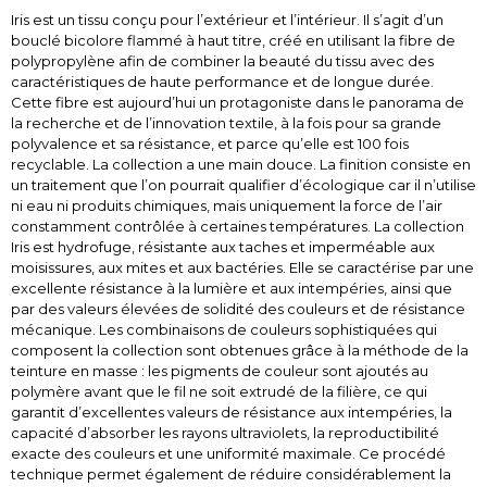
Iris est un tissu conçu pour l’extérieur et l’intérieur. Il s’agit d’un
bouclé bicolore flammé à haut titre, créé en utilisant la fibre de
polypropylène afin de combiner la beauté du tissu avec des
caractéristiques de haute performance et de longue durée.
Cette fibre est aujourd’hui un protagoniste dans le panorama de
la recherche et de l’innovation textile, à la fois pour sa grande
polyvalence et sa résistance, et parce qu’elle est 100 fois
recyclable. La collection a une main douce. La finition consiste en
un traitement que l’on pourrait qualifier d’écologique car il n’utilise
ni eau ni produits chimiques, mais uniquement la force de l’air
constamment contrôlée à certaines températures. La collection
Iris est hydrofuge, résistante aux taches et imperméable aux
moisissures, aux mites et aux bactéries. Elle se caractérise par une
excellente résistance à la lumière et aux intempéries, ainsi que
par des valeurs élevées de solidité des couleurs et de résistance
mécanique. Les combinaisons de couleurs sophistiquées qui
composent la collection sont obtenues grâce à la méthode de la
teinture en masse : les pigments de couleur sont ajoutés au
polymère avant que le fil ne soit extrudé de la filière, ce qui
garantit d’excellentes valeurs de résistance aux intempéries, la
capacité d’absorber les rayons ultraviolets, la reproductibilité
exacte des couleurs et une uniformité maximale. Ce procédé
technique permet également de réduire considérablement la