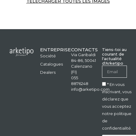
TÉLÉCHARGER TOUTES LES IMAGES
ENTREPRISE
CONTACTS
Tiens-toi au
courant de
Via Garibaldi
Société
l'actualité
84-86, 50041
d'Arketipo
Catalogues
Calenzano
(FI)
Dealers
055
8876248
* En vous
info@arketipo.com
inscrivant, vous
déclarez que
vous acceptez
notre politique
de
confidentialité.