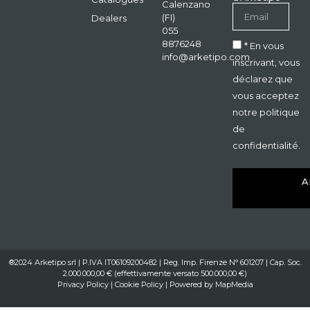
Calenzano
(FI)
Dealers
055
8876248
* En vous
info@arketipo.com
inscrivant, vous
déclarez que
vous acceptez
notre politique
de
confidentialité.
A
®2024 Arketipo srl | P.IVA IT06109200482 | Reg. Imp. Firenze N° 601207 | Cap. Soc.
2.000.000,00 € (effettivamente versato 500.000,00 €)
Privacy Policy
|
Cookie Policy
| Powered by
MapMedia